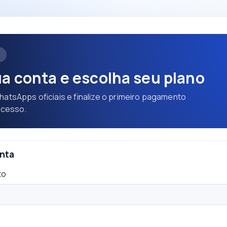
E
ua conta e escolha seu plano
hatsApps oficiais e finalize o primeiro pagamento
acesso.
nta
to