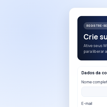
REGISTRE-S
Crie s
Ative seus W
para liberar 
Dados da co
Nome comple
E-mail